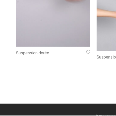
Suspension dorée
Suspensio
A propos de