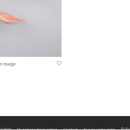
n nuage
© B
 1250°
Questions fréquentes
Contact
Suivre votre colis