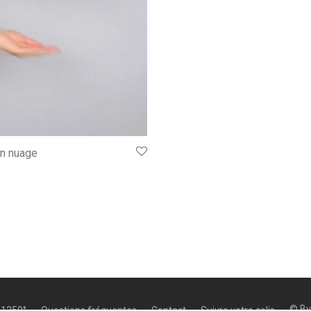
n nuage
© B
 1250°
Questions fréquentes
Contact
Suivre votre colis