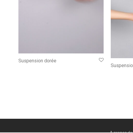
Suspension dorée
Suspensio
A propos de